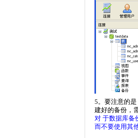
5。要注意的是 Na
建好的备份，需
对 于数据库
而不要使用其