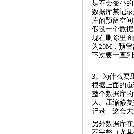
4.
本网站2025年国庆节放假安排
[2025-9-20]
是不会变小的
5.
本网站2025年春节放假安排
[2025-1-25]
数据库某记录
6.
关于.com价格上涨的通知
[2022-8-26]
库的预留空间
7.
关于《全面实行域名实名制》的紧急通
假设一个数据
知！
[2022-6-23]
现在删除里面
为20M，预留
下次要一直到
3。为什么要
根据上面的道
整个数据库的
大。压缩修复
记录，这会大
另外数据库在
不完整（尤其是