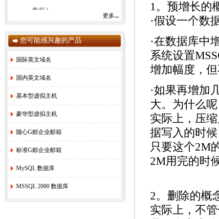
1。预增长的
您好！
更多
...
·假设一个数
下面是我们的联系方式，如有需要可以
随时联系我们为您服务！
·在数据库中
您可能感兴趣的产品
销售主管 刘 叶 QQ：22266945【微信同
系统设置MSS
号】 （售前咨询、确认汇款等）
国际英文域名
增加幅度，但
技术支持 Q Q：1229966988（网站、论坛
国内英文域名
技术支持、代理服务等）
·如果再增加
虚机、域名、企业畅通邮局购买管理主站：
基本型虚拟主机
http://www.idc988.com
大。为什么呢
豪华型虚拟主机
实际上，压缩
7X24小时服务手机：158-290-12988（一
部）152-9199-3668（二部）
据写入的时候
随心G邮企业邮箱
凡是有购买意向的朋友可以QQ、微信或
只要这个2M
者电话联系我们，我们会第一时间为您服
标准G邮企业邮箱
务！
2M用完的时
MySQL 数据库
联系人：刘叶
MSSQL 2000 数据库
2。删除的概
2.
本网站2026年春节放假安排
[2026-1-7]
实际上，不管
3.
本网站2026年元旦放假安排
[2026-1-1]