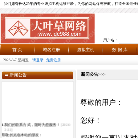
我们拥有长达
25
年的专业虚拟主机运维经验，为你的网站保驾护航，打造全国最佳
用户名：
首 页
域名注册
虚拟主机
数 据 库
2026-8-7 星期五
请登录
免费注册
新闻公告
>>>
新闻公告
尊敬的用户：
您好！
1.
我们的联系方式，随时为您服务！
[2026-
2-22]
尊敬的光临本站的朋友：