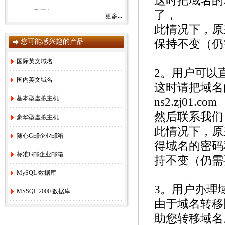
这时把域名的
您好！
了，
更多
...
下面是我们的联系方式，如有需要可以
此情况下，原
随时联系我们为您服务！
您可能感兴趣的产品
保持不变（仍
销售主管 刘 叶 QQ：22266945【微信同
号】 （售前咨询、确认汇款等）
国际英文域名
2。用户可以
技术支持 Q Q：1229966988（网站、论坛
国内英文域名
技术支持、代理服务等）
这时请把域名的D
虚机、域名、企业畅通邮局购买管理主站：
基本型虚拟主机
ns2.zj01.com
http://www.idc988.com
然后联系我们
豪华型虚拟主机
7X24小时服务手机：158-290-12988（一
此情况下，原
部）152-9199-3668（二部）
随心G邮企业邮箱
得域名的密码
凡是有购买意向的朋友可以QQ、微信或
者电话联系我们，我们会第一时间为您服
标准G邮企业邮箱
持不变（仍需
务！
MySQL 数据库
联系人：刘叶
3。用户办理
MSSQL 2000 数据库
由于域名转移
2.
本网站2026年春节放假安排
[2026-1-7]
3.
本网站2026年元旦放假安排
[2026-1-1]
助您转移域名