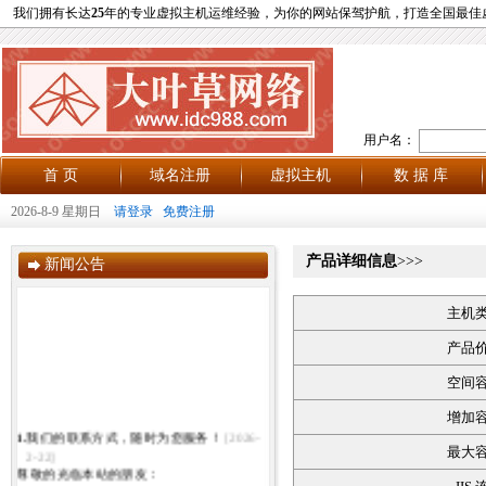
我们拥有长达
25
年的专业虚拟主机运维经验，为你的网站保驾护航，打造全国最佳
用户名：
首 页
域名注册
虚拟主机
数 据 库
2026-8-9 星期日
请登录
免费注册
产品详细信息
>>>
新闻公告
主机
产品
空间
增加
1.
我们的联系方式，随时为您服务！
[2026-
最大
2-22]
尊敬的光临本站的朋友：