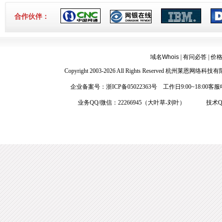
4.
本网站2025年国庆节放假安排
[2025-9-20]
5.
本网站2025年春节放假安排
[2025-1-25]
合作伙伴：
6.
关于.com价格上涨的通知
[2022-8-26]
7.
关于《全面实行域名实名制》的紧急通
知！
[2022-6-23]
域名Whois
|
有问必答
|
价
Copyright 2003-2026 All Rights Reserved 杭
企业备案号：浙ICP备05022363号 工作日9:00~18:00客服电
业务QQ/微信：22266945（大叶草-刘叶） 技术QQ：1